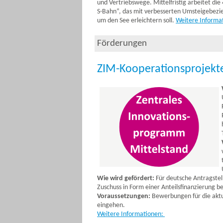
und Vertriebswege. Mittelfristig arbeitet 
S-Bahn“, das mit verbesserten Umsteigebezi
um den See erleichtern soll.
Weitere Informa
Förderungen
ZIM-Kooperationsprojekt
Wie wird gefördert:
Für deutsche Antragstel
Zuschuss in Form einer Anteilsfinanzierung 
Voraussetzungen:
Bewerbungen für die aktu
eingehen.
Weitere Informationen
: