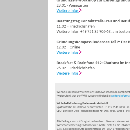
Grundlagen-Workshop zur Existenzgründ
28.01 - Weingarten
Weitere Infos
Beratungstag Kontaktstelle Frau und Beruf
11.02 – Friedrichshafen
Weitere Infos: +49 751 35 906-63; am besten
GründungsKompass Bodensee Teil 2: Der B
12.02 – Online
Weitere Infos
Breakfast & Brainfood #12: Charisma im I
26.02 – Friedrichshafen
Weitere Infos
Wenn Sie diesen Newsletter (an: unknown@noemail.com) nich
(widerrufen). Auf der WFB-Webseite finden Sie
weitere Informa
Wirtschaftsförderung Bodenseekreis GmbH
Spatenstraße 10 - 88046 Friedrichshafen - T: +49 7541 38588-
CEO: Benedikt Otte - Handelsregister-Nr: Ulm, HRB 720454 - S
Alle Beiträge sind mit Sorgfalt recherchiert. Dennoch können wir
Wirtschaftsförderung Bodenseekreis GmbH nicht für die Inhalte f
V.i.S.d.P.: Benedikt Otte (Spatenstraße 10 - 88046 Friedrichshaf