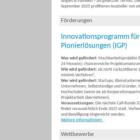
Singles & Familien – als gesetzter Termin. Di
September 2025 profitieren Aussteller von 
Förderungen
Innovationsprogramm für
Pionierlösungen (IGP)
Was wird gefördert:
Machbarkeitsprojekte (
24 Monate); chancenreiche Projektumsetzung,
Wie wird gefördert:
als nicht rückzahlbarer 
minimis Verfahren“.
Wer wird gefördert:
Startups, Kleinstuntern
Unternehmen, Selbstständige und Gründer, ni
Hochschulen (wenn sie als Kooperationspart
Projektarbeit übernehmen).
Voraussetzungen:
Die nächste Call-Runde (O
findet voraussichtlich Ende 2025 statt. Vorh
und Bewilligung eingereicht werden.
Weitere Informationen
:
Wettbewerbe