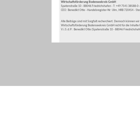
Wirtschaftsförderung Bodenseekreis GmbH
Spatenstraße 10 - 88046 Friedrichshafen - T: +49 7541 38588-
CEO: Benedikt Otte - Handelsregister-Nr: Ulm, HRB 720454 - S
Alle Beiträge sind mit Sorgfalt recherchiert. Dennoch können wir
Wirtschaftsförderung Bodenseekreis GmbH nicht für die Inhalte f
V.i.S.d.P.: Benedikt Otte (Spatenstraße 10 - 88046 Friedrichshaf